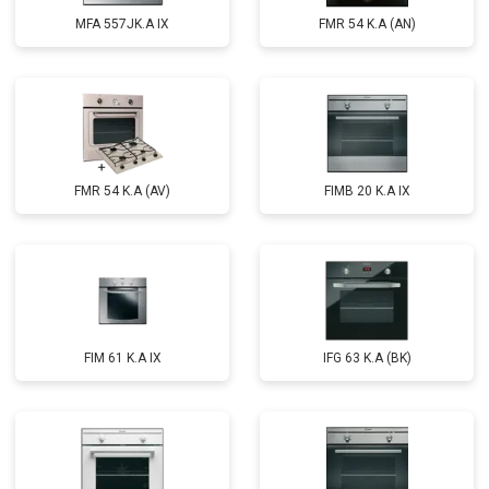
MFA 557JK.A IX
FMR 54 K.A (AN)
FMR 54 K.A (AV)
FIMB 20 K.A IX
FIM 61 K.A IX
IFG 63 K.A (BK)