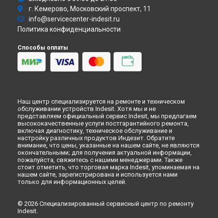
Ремонт духового шкафа FIMB 73 K.A IX Indesit в
г. Кемерово, Московский проспект, 11
Новокузнецке
info@servicecenter-indesit.ru
Ремонт духового шкафа FIMB 73 K.A IX Indesit в
Рязани
Политика конфиденциальности
Ремонт духового шкафа FIMB 73 K.A IX Indesit в
Астрахани
Способы оплаты
Ремонт духового шкафа FIMB 73 K.A IX Indesit в
Набережных Челнах
Ремонт духового шкафа FIMB 73 K.A IX Indesit в
Липецке
Наш центр специализируется на ремонте и техническом
обслуживании устройств Indesit. Хотя мы и не
представляем официальный сервис Indesit, мы предлагаем
высококачественные услуги постгарантийного ремонта,
включая диагностику, техническое обслуживание и
настройку различных продуктов Индезит. Обратите
внимание, что цены, указанные на нашем сайте, не являются
окончательными; для получения актуальной информации,
пожалуйста, свяжитесь с нашими менеджерами. Также
стоит отметить, что торговая марка Indesit, упоминаемая на
нашем сайте, зарегистрирована и используется нами
только для информационных целей.
© 2026 Специализированный сервисный центр по ремонту
Indesit.