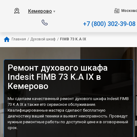
Наш сервисный центр специали
Кемерово
Московс
▼
+7 (800) 302-39-08
Главная
/
Духовой шкаф
/
FIMB 73 K.A IX
Ремонт духового шкафа
Indesit FIMB 73 K.A IX в
Кемерово
Мы сделаем качественный ремонт духового шкафа Indesit FIMB
73 K.A IX а также его сервисное обслуживание.
Квалифицированные мастера сделают бесплатную
диагностику вашей техники и выявят неисправность. Проведут
нужные ремонтные работы по доступной цене и в оговоренный
срок.