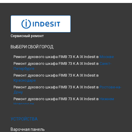
Сервисный ремонт
ВЫБЕРИ СВОЙ ГОРОД
Ремонт духового шкафа FIMB 73 K.A IX Indesit в
Москве
Ремонт духового шкафа FIMB 73 K.A IX Indesit в
Санкт-
Петербурге
Ремонт духового шкафа FIMB 73 K.A IX Indesit в
Краснодаре
Ремонт духового шкафа FIMB 73 K.A IX Indesit в
Ростове-на-
Дону
Ремонт духового шкафа FIMB 73 K.A IX Indesit в
Нижнем
Новгороде
Ремонт духового шкафа FIMB 73 K.A IX Indesit в
Новосибирске
УСТРОЙСТВА
Ремонт духового шкафа FIMB 73 K.A IX Indesit в
Челябинске
Варочная панель
Ремонт духового шкафа FIMB 73 K.A IX Indesit в