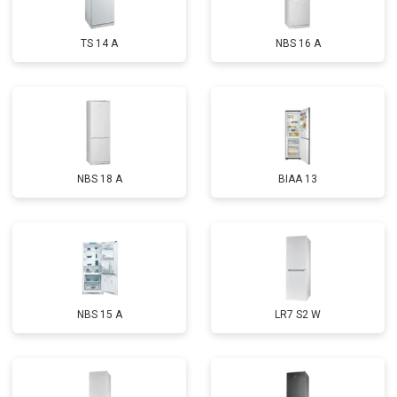
TS 14 A
NBS 16 A
NBS 18 A
BIAA 13
NBS 15 A
LR7 S2 W