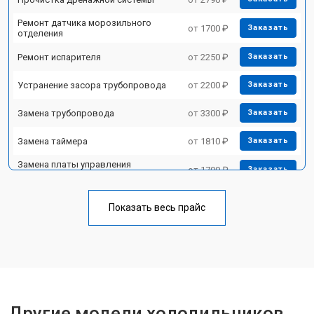
Ремонт датчика морозильного
от 1700 ₽
Заказать
отделения
Ремонт испарителя
от 2250 ₽
Заказать
Устранение засора трубопровода
от 2200 ₽
Заказать
Замена трубопровода
от 3300 ₽
Заказать
Замена таймера
от 1810 ₽
Заказать
Замена платы управления
от 1700 ₽
Заказать
(мат.платы, мейн платы)
Ремонт/замена датчика
от 2550 ₽
Заказать
температуры
Показать весь прайс
Замена термостата
от 1700 ₽
Заказать
Замена дефростера
от 4750 ₽
Заказать
Замена мотор-компрессора
от 3650 ₽
Заказать
Другие модели холодильников
Замена нагревателя испарителя
от 2550 ₽
Заказать