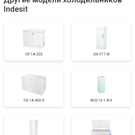
Indesit
Замена нагревателя оттайки
от 2300 ₽
Заказать
Замена реле
от 2550 ₽
Заказать
Устранение утечки хладагента
от 1900 ₽
Заказать
OF 1A 200
UI6 F1T W
OS 1A 400 H
NUS 16.1 A H