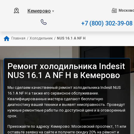
Наш сервисный центр специа
Кемерово
Московс
▼
+7 (800) 302-39-08
Главная
/
Холодильник
/
NUS 16.1 A NF H
Ремонт холодильника Indesit
NUS 16.1 A NF H в Кемерово
Мы сделаем качественный ремонт холодильника Indesit NUS
16.1 A NF H а также его сервисное обслуживание.
Квалифицированные мастера сделают бесплатную
диагностику вашей техники и выявят неисправность. Проведут
нужные ремонтные работы по доступной цене и в оговоренный
срок.
Приезжайте по адресу: Кемерово: Московский проспект, 11 или
оставьте заявку на сайте и получите скидку 20% на ремонт и