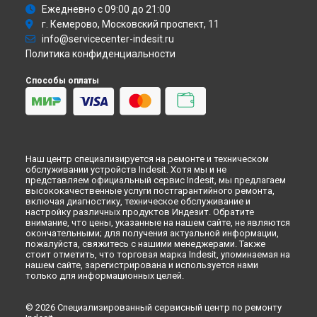
Ремонт холодильника NUS 16.1 A NF H Indesit в
Ежедневно с 09:00 до 21:00
Новокузнецке
г. Кемерово, Московский проспект, 11
Ремонт холодильника NUS 16.1 A NF H Indesit в
Рязани
info@servicecenter-indesit.ru
Политика конфиденциальности
Ремонт холодильника NUS 16.1 A NF H Indesit в
Астрахани
Ремонт холодильника NUS 16.1 A NF H Indesit в
Способы оплаты
Набережных Челнах
Ремонт холодильника NUS 16.1 A NF H Indesit в
Липецке
Наш центр специализируется на ремонте и техническом
обслуживании устройств Indesit. Хотя мы и не
представляем официальный сервис Indesit, мы предлагаем
высококачественные услуги постгарантийного ремонта,
включая диагностику, техническое обслуживание и
настройку различных продуктов Индезит. Обратите
внимание, что цены, указанные на нашем сайте, не являются
окончательными; для получения актуальной информации,
пожалуйста, свяжитесь с нашими менеджерами. Также
стоит отметить, что торговая марка Indesit, упоминаемая на
нашем сайте, зарегистрирована и используется нами
только для информационных целей.
© 2026 Специализированный сервисный центр по ремонту