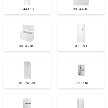
UIAA 12 S
OS 1A 450 H
OS 1A 250 H
UI6 1 W.1
LI8 FF2O K BH
BIAA 16 NF