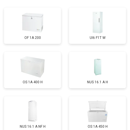
Замена реле
от 2550 ₽
Заказать
Устранение утечки хладагента
от 1900 ₽
Заказать
OF 1A 200
UI6 F1T W
OS 1A 400 H
NUS 16.1 A H
NUS 16.1 A NF H
OS 1A 450 H