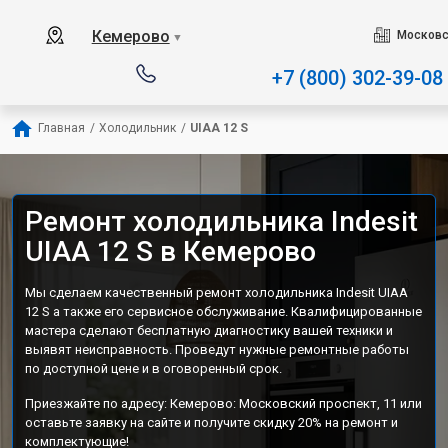
Наш сервисный центр специ
Кемерово
Московс
▼
+7 (800) 302-39-08
Главная
/
Холодильник
/
UIAA 12 S
Ремонт холодильника Indesit
UIAA 12 S в Кемерово
Мы сделаем качественный ремонт холодильника Indesit UIAA
12 S а также его сервисное обслуживание. Квалифицированные
мастера сделают бесплатную диагностику вашей техники и
выявят неисправность. Проведут нужные ремонтные работы
по доступной цене и в оговоренный срок.
Приезжайте по адресу: Кемерово: Московский проспект, 11 или
оставьте заявку на сайте и получите скидку 20% на ремонт и
комплектующие!