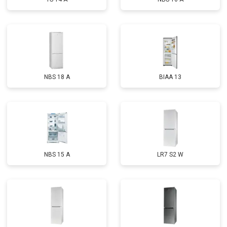
NBS 18 A
BIAA 13
NBS 15 A
LR7 S2 W