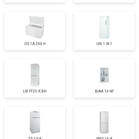
OS 1A 250 H
UI6 1 W.1
LI8 FF2O K BH
BIAA 16 NF
TS 14 A
NBS 16 A