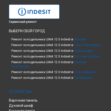
Сервисный ремонт
ВЫБЕРИ СВОЙ ГОРОД
Ремонт холодильника UIAA 12 S Indesit в
Москве
Ремонт холодильника UIAA 12 S Indesit в
Санкт-Петербурге
Ремонт холодильника UIAA 12 S Indesit в
Краснодаре
Ремонт холодильника UIAA 12 S Indesit в
Ростове-на-Дону
Ремонт холодильника UIAA 12 S Indesit в
Нижнем
Новгороде
Ремонт холодильника UIAA 12 S Indesit в
Новосибирске
Ремонт холодильника UIAA 12 S Indesit в
Челябинске
Ремонт холодильника UIAA 12 S Indesit в
Екатеринбурге
Ремонт холодильника UIAA 12 S Indesit в
Казани
УСТРОЙСТВА
Ремонт холодильника UIAA 12 S Indesit в
Уфе
Варочная панель
Ремонт холодильника UIAA 12 S Indesit в
Воронеже
Духовой шкаф
Ремонт холодильника UIAA 12 S Indesit в
Волгограде
Кухонная плита