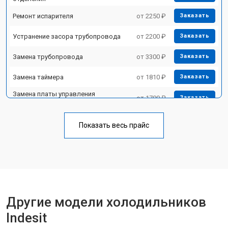
Ремонт испарителя
от 2250 ₽
Заказать
Устранение засора трубопровода
от 2200 ₽
Заказать
Замена трубопровода
от 3300 ₽
Заказать
Замена таймера
от 1810 ₽
Заказать
Замена платы управления
от 1700 ₽
Заказать
(мат.платы, мейн платы)
Ремонт/замена датчика
от 2550 ₽
Заказать
температуры
Показать весь прайс
Замена термостата
от 1700 ₽
Заказать
Замена дефростера
от 4750 ₽
Заказать
Замена мотор-компрессора
от 3650 ₽
Заказать
Другие модели холодильников
Замена нагревателя испарителя
от 2550 ₽
Заказать
Indesit
Замена нагревателя оттайки
от 2300 ₽
Заказать