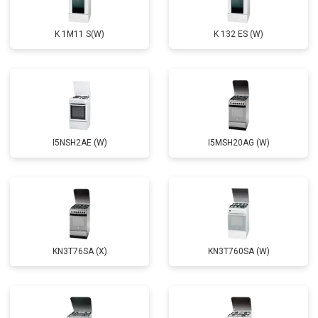
K 1M11 S(W)
K 132 ES (W)
I5NSH2AE (W)
I5MSH20AG (W)
KN3T76SA (X)
KN3T760SA (W)