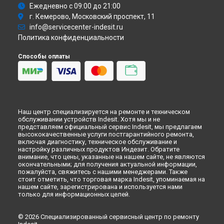
Ремонт кухонной плиты I5NSH1AE (W) Indesit в
Ежедневно с 09:00 до 21:00
Новокузнецке
г. Кемерово, Московский проспект, 11
Ремонт кухонной плиты I5NSH1AE (W) Indesit в
Рязани
info@servicecenter-indesit.ru
Политика конфиденциальности
Ремонт кухонной плиты I5NSH1AE (W) Indesit в
Астрахани
Ремонт кухонной плиты I5NSH1AE (W) Indesit в
Набережных
Способы оплаты
Челнах
Ремонт кухонной плиты I5NSH1AE (W) Indesit в
Липецке
Наш центр специализируется на ремонте и техническом
обслуживании устройств Indesit. Хотя мы и не
представляем официальный сервис Indesit, мы предлагаем
высококачественные услуги постгарантийного ремонта,
включая диагностику, техническое обслуживание и
настройку различных продуктов Индезит. Обратите
внимание, что цены, указанные на нашем сайте, не являются
окончательными; для получения актуальной информации,
пожалуйста, свяжитесь с нашими менеджерами. Также
стоит отметить, что торговая марка Indesit, упоминаемая на
нашем сайте, зарегистрирована и используется нами
только для информационных целей.
© 2026 Специализированный сервисный центр по ремонту