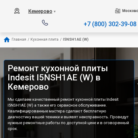
Наш сервисный центр специализи
Кемерово
Московс
▼
+7 (800) 302-39-08
Главная
/
Кухонная плита
/
I5NSH1AE (W)
Ремонт кухонной плиты
Indesit I5NSH1AE (W) в
Кемерово
Мы сделаем качественный ремонт кухонной плиты Indesit
I5NSH1AE (W) а также его сервисное обслуживание.
Квалифицированные мастера сделают бесплатную
диагностику вашей техники и выявят неисправность. Проведут
нужные ремонтные работы по доступной цене и в оговоренный
срок.