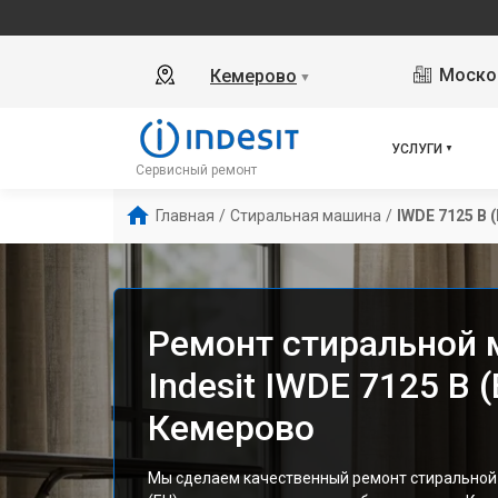
Москов
Кемерово
▼
УСЛУГИ
Сервисный ремонт
Главная
/
Стиральная машина
/
IWDE 7125 B (
Ремонт стиральной
Indesit IWDE 7125 B (
Кемерово
Мы сделаем качественный ремонт стиральной 