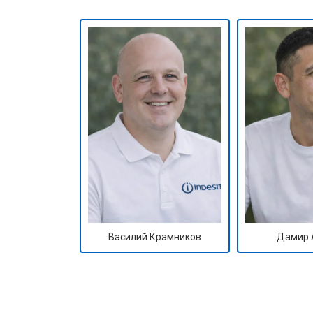
Замена амортизаторов
Замена подшипников
Замена мотора
Ремонт/замена датчика температу
Замена ТЭН
Василий Крамников
Дамир 
Замена блока управления
Замена заливного клапана