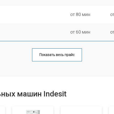
от 80 мин
о
от 60 мин
о
от 100 мин
о
Показать весь прайс
от 70 мин
о
от 120 мин
о
ных машин Indesit
от 80 мин
о