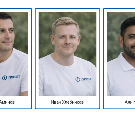
от 50 мин
о
от 90 мин
о
от 70 мин
о
ры
от 70 мин
о
от 50 мин
о
Аминов
Иван Хлебников
Аян 
от 100 мин
о
от 60 мин
о