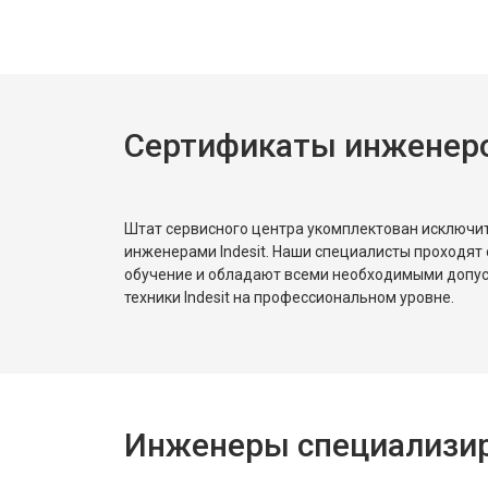
Ремонт или замена петли двери
Сертификаты инженеров
Ремонт или замена патрубка
Ремонт платы управления (восстан
Штат сервисного центра укомплектован исключ
инженерами Indesit. Наши специалисты проходят
обучение и обладают всеми необходимыми допу
Корпусный ремонт (замена резинок,
техники Indesit на профессиональном уровне.
Замена крестовины
Инженеры специализиро
Замена щёток