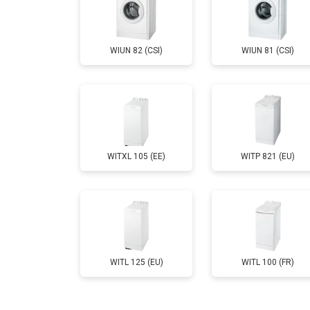
Замена шторок барабана
WIUN 82 (CSI)
WIUN 81 (CSI)
Замена селектора программ
Ремонт аквастопа
WITXL 105 (EE)
WITP 821 (EU)
Замена опоры бака
Замена бака
Замена нижнего противовеса
WITL 125 (EU)
WITL 100 (FR)
Замена дозатора моющих средств