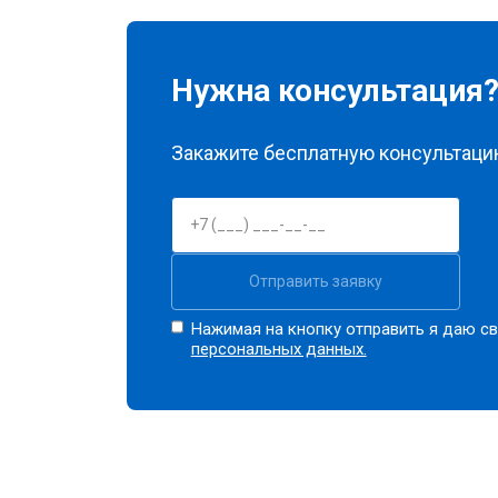
Замена заливного шланга
Нужна консультация
Замена прессостата
Закажите бесплатную консультацию
Замена сливного насоса
Отправить заявку
Замена сливного шланга
Нажимая на кнопку отправить я даю св
персональных данных.
Замена циркуляционного насоса
Замена УБЛ