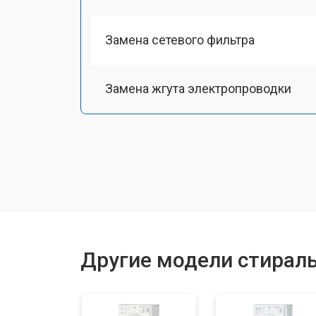
Замена сетевого фильтра
Замена жгута электропроводки
Замена шкива барабана
Замена мотора вентилятора сушки
Замена верхнего противовеса
Другие модели стираль
Замена пружин