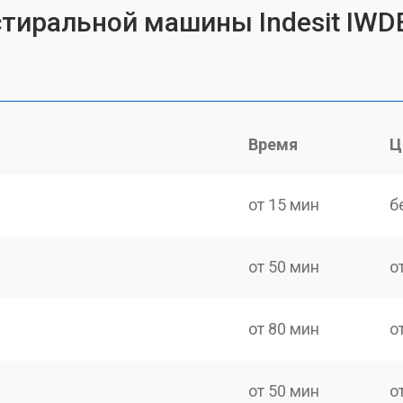
стиральной машины Indesit IWDE
Время
Ц
от 15 мин
б
от 50 мин
о
от 80 мин
о
от 50 мин
о