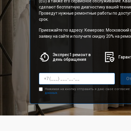
(EU) а также его сервисное обслуживание. К
сделают бесплатную диагностику вашей техник
Проведут нужные ремонтные работы по доступ
срок.
Приезжайте по адресу: Кемерово: Московский п
заявку на сайте и получите скидку 20% на рем
Экспрес1 ремонт в
Гарант
день обращения
От
Нажимая на кнопку отправить я даю свое согласие
данных.