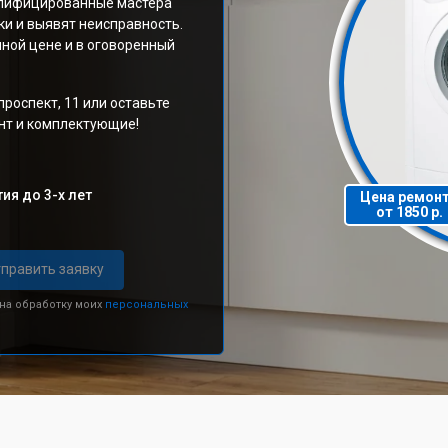
валифицированные мастера
и и выявят неисправность.
ной цене и в оговоренный
роспект, 11 или оставьте
онт и комплектующие!
ия до 3-х лет
Цена ремон
от 1850 р.
править заявку
 на обработку моих
персональных