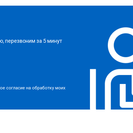
от 70 мин
о
?
от 60 мин
о
, перезвоним за 5 минут
от 100 мин
о
от 50 мин
о
ое согласие на обработку моих
от 110 мин
о
от 50 мин
о