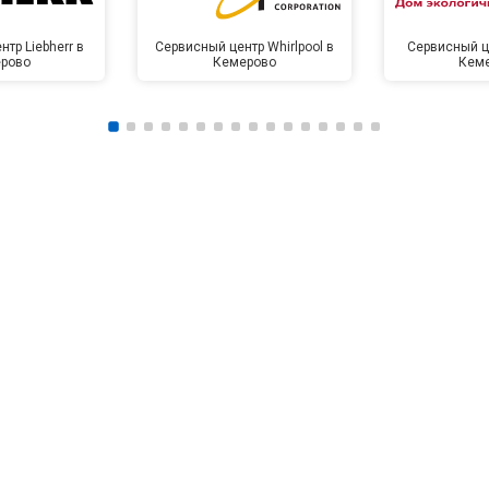
от 100 мин
о
тр Liebherr в
Сервисный центр Whirlpool в
Сервисный це
рово
Кемерово
Кем
от 60 мин
о
от 70 мин
о
от 60 мин
о
от 100 мин
о
от 50 мин
о
от 110 мин
о