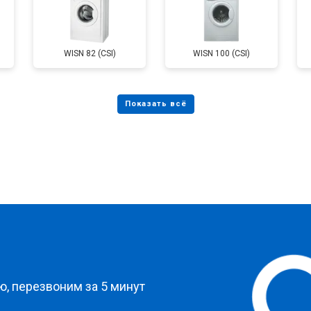
от 80 мин
о
WISN 82 (CSI)
WISN 100 (CSI)
от 50 мин
о
от 100 мин
о
овление)
от 50 мин
о
 креплений, кнопок)
от 70 мин
о
?
, перезвоним за 5 минут
от 60 мин
о