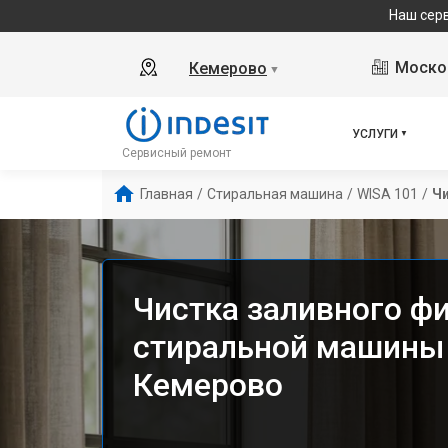
Наш сервисный центр 
Москов
Кемерово
▼
УСЛУГИ
Сервисный ремонт
Главная
/
Стиральная машина
/
WISA 101
/
Чи
Чистка заливного ф
стиральной машины I
Кемерово