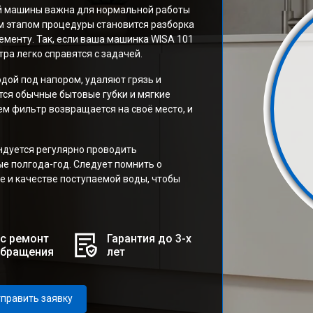
ой машины важна для нормальной работы
м этапом процедуры становится разборка
менту. Так, если ваша машинка WISA 101
тра легко справятся с задачей.
дой под напором, удаляют грязь и
тся обычные бытовые губки и мягкие
ем фильтр возвращается на своё место, и
дуется регулярно проводить
е полгода-год. Следует помнить о
е и качестве поступаемой воды, чтобы
с ремонт
Гарантия до 3-х
обращения
лет
править заявку