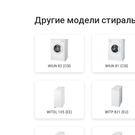
Замена пружин
Другие модели стираль
Замена шторок барабана
Замена селектора программ
WIUN 82 (CSI)
WIUN 81 (CSI)
Ремонт аквастопа
Замена опоры бака
WITXL 105 (EE)
WITP 821 (EU)
Замена бака
Замена нижнего противовеса