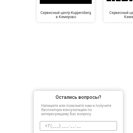
Замена блока управления
Сервисный центр Kuppersberg
Сервисный цен
в Кемерово
Кеме
Замена заливного клапана
Замена заливного шланга
Замена прессостата
Замена сливного насоса
Остались вопросы?
Замена сливного шланга
Напишите или позвоните нам и получите
бесплатную консультацию по
интересующему Вас вопросу.
Замена циркуляционного насоса