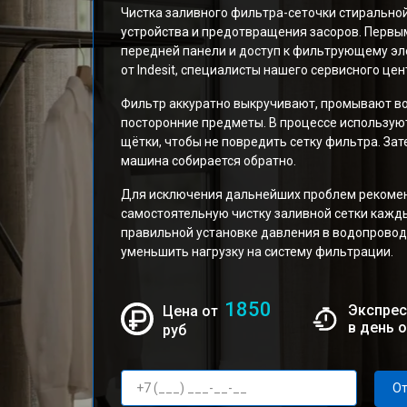
Чистка заливного фильтра-сеточки стиральн
устройства и предотвращения засоров. Первы
передней панели и доступ к фильтрующему эле
от Indesit, специалисты нашего сервисного цен
Фильтр аккуратно выкручивают, промывают во
посторонние предметы. В процессе использую
щётки, чтобы не повредить сетку фильтра. Зат
машина собирается обратно.
Для исключения дальнейших проблем рекомен
самостоятельную чистку заливной сетки кажды
правильной установке давления в водопровод
уменьшить нагрузку на систему фильтрации.
1850
Экспрес
Цена от
в день 
руб
От