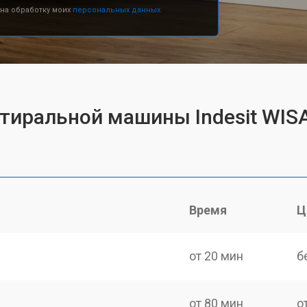
 на обработку моих
персональных данных.
стиральной машины Indesit WIS
Время
Ц
от 20 мин
б
от 80 мин
о