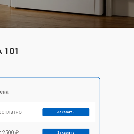
A 101
ена
есплатно
Заказать
т 2500 ₽
Заказать