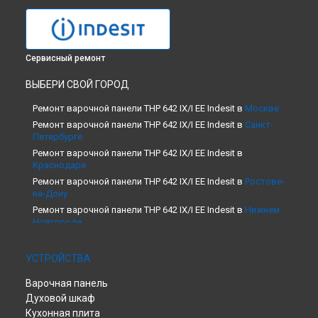
Сервисный ремонт
ВЫБЕРИ СВОЙ ГОРОД
Ремонт варочной панели THP 642 IX/I EE Indesit в
Москве
Ремонт варочной панели THP 642 IX/I EE Indesit в
Санкт-
Петербурге
Ремонт варочной панели THP 642 IX/I EE Indesit в
Краснодаре
Ремонт варочной панели THP 642 IX/I EE Indesit в
Ростове-
на-Дону
Ремонт варочной панели THP 642 IX/I EE Indesit в
Нижнем
Новгороде
Ремонт варочной панели THP 642 IX/I EE Indesit в
Новосибирске
УСТРОЙСТВА
Ремонт варочной панели THP 642 IX/I EE Indesit в
Челябинске
Варочная панель
Ремонт варочной панели THP 642 IX/I EE Indesit в
Духовой шкаф
Екатеринбурге
Кухонная плита