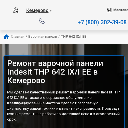
Наш сервисный центр специ
Кемерово
Московс
▼
+7 (800) 302-39-08
Главная
/
Варочная панель
/
THP 642 IX/I EE
Ремонт варочной панели
Indesit THP 642 IX/I EE в
Кемерово
Мы сделаем качественный ремонт варочной панели Indesit THP
642 IX/I EE а также его сервисное обслуживание.
Квалифицированные мастера сделают бесплатную
диагностику вашей техники и выявят неисправность. Проведут
нужные ремонтные работы по доступной цене и в оговоренный
срок.