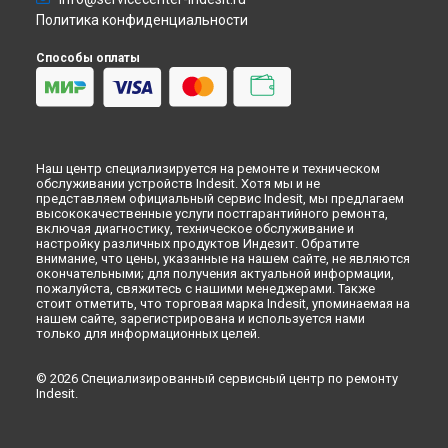
Ремонт варочной панели THP 642 IX/I EE Indesit в
Кемерово
Политика конфиденциальности
Ремонт варочной панели THP 642 IX/I EE Indesit в
Новокузнецке
Способы оплаты
Ремонт варочной панели THP 642 IX/I EE Indesit в
Рязани
Ремонт варочной панели THP 642 IX/I EE Indesit в
Астрахани
Ремонт варочной панели THP 642 IX/I EE Indesit в
Набережных Челнах
Ремонт варочной панели THP 642 IX/I EE Indesit в
Липецке
Наш центр специализируется на ремонте и техническом
обслуживании устройств Indesit. Хотя мы и не
представляем официальный сервис Indesit, мы предлагаем
высококачественные услуги постгарантийного ремонта,
включая диагностику, техническое обслуживание и
настройку различных продуктов Индезит. Обратите
внимание, что цены, указанные на нашем сайте, не являются
окончательными; для получения актуальной информации,
пожалуйста, свяжитесь с нашими менеджерами. Также
стоит отметить, что торговая марка Indesit, упоминаемая на
нашем сайте, зарегистрирована и используется нами
только для информационных целей.
© 2026 Специализированный сервисный центр по ремонту
Indesit.