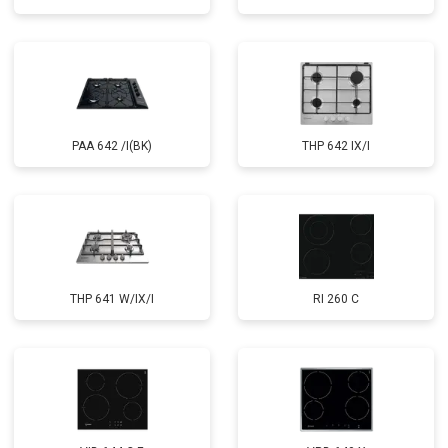
PAA 642 /I(BK)
THP 642 IX/I
THP 641 W/IX/I
RI 260 C