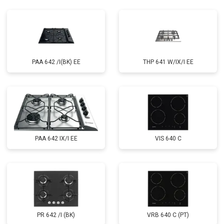
PAA 642 /I(BK) EE
THP 641 W/IX/I EE
PAA 642 IX/I EE
VIS 640 C
PR 642 /I (BK)
VRB 640 C (PT)